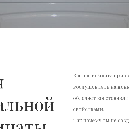
я
Ванная комната призв
воодушевлять на новы
альной
обладает восстанав
свойствами.
мнаты
Так почему бы не соз