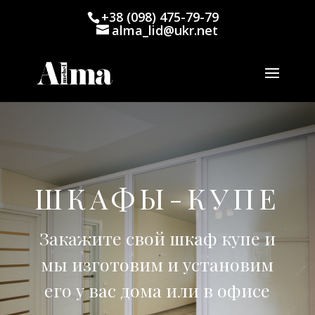
+38 (098) 475-79-79
alma_lid@ukr.net
ШКАФЫ-КУПЕ
Закажите свой шкаф купе и
мы изготовим и установим
его у вас дома или в офисе