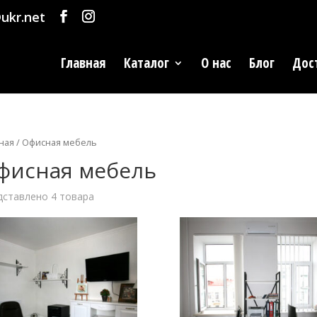
ukr.net
Главная
Каталог
О нас
Блог
Дос
ная
/ Офисная мебель
фисная мебель
дставлено 4 товара