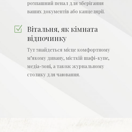
розпашний пенал для зберігання
ваших документів або канцелярії.
Вітальня, як кімната
Z
відпочинку
Тут знайдеться місце комфортному
м’якому дивану, місткій шафі-купе,
медіа-зоні, а також журнальному
столику для чаювання.