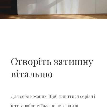
Створіть затишну
вітальню
Для себе коханих. Щоб дивитися серіал і
їсти улюблену їжу, не встаючи зі