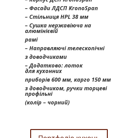
– Фасади ЛДСП
KronoSpan
– Cтільниця HPL 3
8 мм
– Cушка нержавіюча на
алюмінієвій
рамі
– Направляючі телескопічні
з доводчиками
– Додатково: лоток
для
кухонних
приборів 600 мм, карго 150 мм
з доводчиком, ручки торцеві
профільні
(колір – чорний)